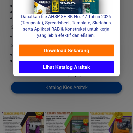
Software RAB /RAP Konstruksi, 
Aplikasi Teknik Konstruksi
Dapatkan file AHSP SE BK No. 47 Tahun 2026 
Berbagai Template Konstruksi (xls,docx)
(Terupdate), Spreadsheet, Template, Sketchup, 
2. Harga 
serta Aplikasi RAB & Konstruksi untuk kerja 
yang lebih efektif dan efisien. 
Tersedia mulai harga 75.000
3. Layanan Pengiriman
Download Sekarang
`
Pengiriman Via Access Premium Google drive
Pengiriman DVD Teknik via Marketplace
Lihat Katalog Arsitek
`
Info Selengkapnya:
`
Katalog Kios Arsitek