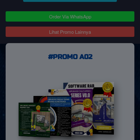
`
Order Via WhatsApp
`
Lihat Promo Lainnya
#PROMO A02