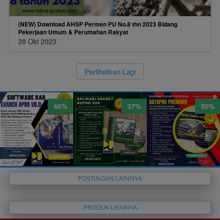
(NEW) Download AHSP Permen PU No.8 thn 2023 Bidang
Pekerjaan Umum & Perumahan Rakyat
28 Okt 2023
`
Perlihatkan Lagi
46%
37%
50%
`
POSTINGAN LAINNYA
`
PRODUK LAINNYA