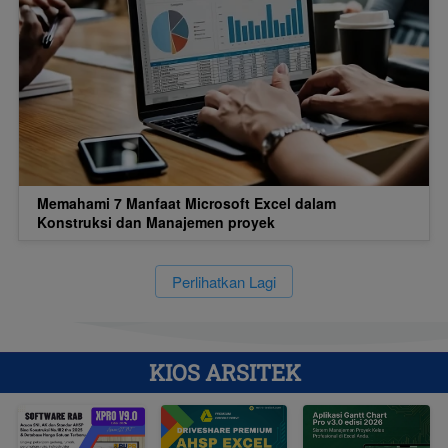
Memahami 7 Manfaat Microsoft Excel dalam
Konstruksi dan Manajemen proyek
`
Perlihatkan Lagi
KIOS ARSITEK