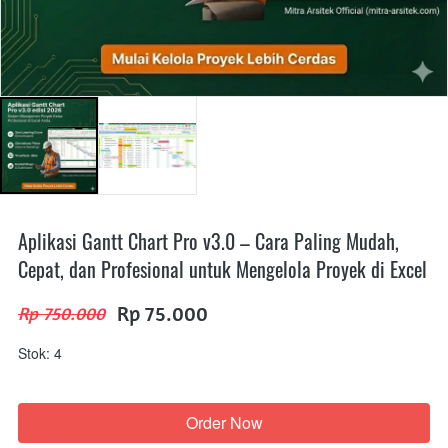
Aplikasi Gantt Chart Pro v3.0 – Cara Paling Mudah,
Cepat, dan Profesional untuk Mengelola Proyek di Excel
Rp 75.000
Rp 750.000
Stok: 4
Order Now
`