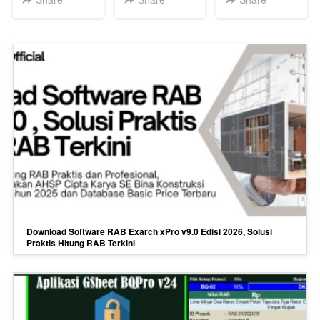
Terlengkap
Permen PU
(20GB++
No.8 Thn 2023
Google Drive)
dan SNI
Terbaru
Download Software RAB Exarch xPro v9.0 Edisi 2026, Solusi
Praktis Hitung RAB Terkini