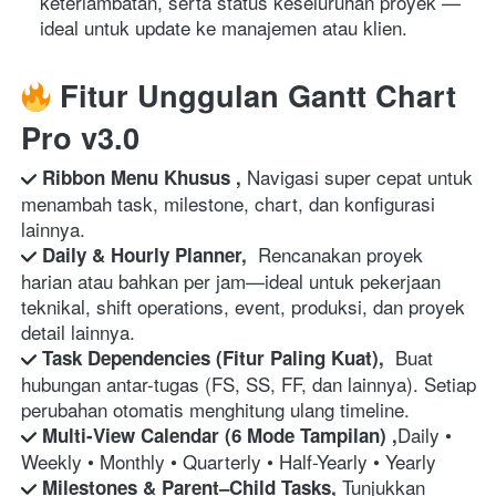
keterlambatan, serta status keseluruhan proyek — 
ideal untuk update ke manajemen atau klien. 
 Fitur Unggulan Gantt Chart 
Pro v3.0
Navigasi super cepat untuk 
 Ribbon Menu Khusus , 
menambah task, milestone, chart, dan konfigurasi 
lainnya. 
Rencanakan proyek 
 Daily & Hourly Planner,  
harian atau bahkan per jam—ideal untuk pekerjaan 
teknikal, shift operations, event, produksi, dan proyek 
detail lainnya. 
Buat 
 Task Dependencies (Fitur Paling Kuat),  
hubungan antar-tugas (FS, SS, FF, dan lainnya). Setiap 
perubahan otomatis menghitung ulang timeline. 
Daily • 
 Multi-View Calendar (6 Mode Tampilan) ,
Weekly • Monthly • Quarterly • Half-Yearly • Yearly   
Tunjukkan 
 Milestones & Parent–Child Tasks, 