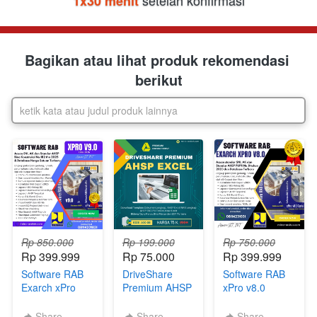
 setelah konfirmasi
1x30 menit
Bagikan atau lihat produk rekomendasi 
berikut
ketik kata atau judul produk lainnya
Rp 850.000
Rp 199.000
Rp 750.000
Rp 399.999
Rp 75.000
Rp 399.999
Software RAB
DriveShare
Software RAB
Exarch xPro
Premium AHSP
xPro v8.0
v9.0 Full
SNI-PU dan
Update Fitur &
Version
Template
Database
Share
Share
Share