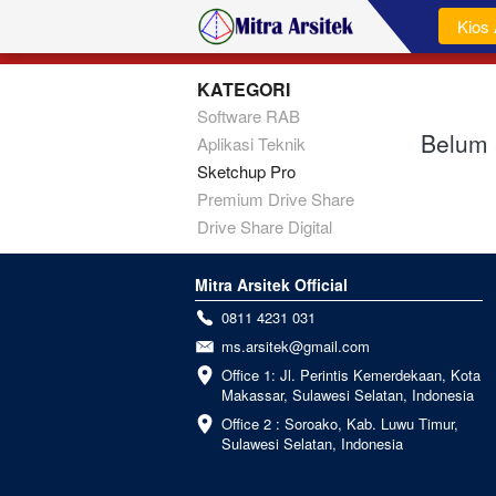
`
Kios 
KATEGORI
Software RAB
Belum 
Aplikasi Teknik
Sketchup Pro
Premium Drive Share
Drive Share Digital
Mitra Arsitek Official
0811 4231 031
ms.arsitek@gmail.com
Office 1: Jl. Perintis Kemerdekaan, Kota 
Makassar, Sulawesi Selatan, Indonesia
Office 2 : Soroako, Kab. Luwu Timur, 
Sulawesi Selatan, Indonesia