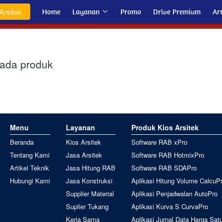
Arsitek
Home
Layanan
Promo
Drive Premium
Art
ada produk
Menu
Layanan
Produk Kios Arsitek
Beranda
Kios Arsitek
Software RAB xPro
Tentang Kami
Jasa Arsitek
Software RAB HotmixPro
Artikel Teknik
Jasa Hitung RAB
Software RAB SDAPro
Hubungi Kami
Jasa Konstruksi
Aplikasi Hitung Volume CalcuP
Supplier Material
Aplikasi Penjadwalan AutoPro
Suplier Tukang
Aplikasi Kurva S CurvaPro
Kerja Sama
Aplikasi Jurnal Data Harga Sat