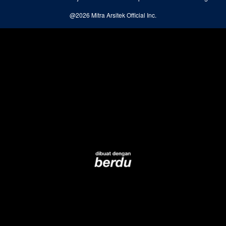
@
2026
Mitra Arsitek Official Inc.