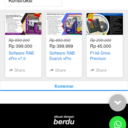
Rp 650.000
Rp 850.000
Rp 299.000
Rp 399.000
Rp 399.999
Rp 45.000
Software RAB
Software RAB
P106-Drive
xPro v7.0
Exarch xPro
Premium
Update Fitur &
v9.0 Full
(100GB)
Data Acuan
Version
Referensi
Share
Share
Share
Terbaru Edisi th
Teknis Arsitek
2023
Sipil dan
Konstruksi
Komentar