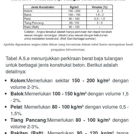
Tabel A.5.e menunjukkan perkiraan berat baja tulangan 
untuk berbagai jenis konstruksi beton. Berikut adalah 
detailnya:  
Kolom
:Memerlukan sekitar 
150 - 200 kg/m³
 dengan 
volume 2-3%.
Balok
:Memerlukan 
100 - 150 kg/m³
 dengan volume 1,5 
- 2%.
Pelat
: Memerlukan 
80 - 100 kg/m³
 dengan volume 0,5 - 
1,5%.
Tiang Pancang
:Memerlukan 
80 - 100 kg/m³
 dengan 
volume 2-3%.
Rakitan (Raft)
: Memerlukan 
90 - 120 kg/m³
 tanpa 